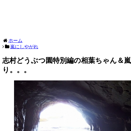
ホーム
嵐にしやがれ
志村どうぶつ園特別編の相葉ちゃん＆嵐
り。。。