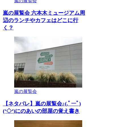
嵐の展覧会
嵐の展覧会 六本木ミュージアム周
辺のランチやカフェはどこに行
く？
嵐の展覧会
【ネタバレ】嵐の展覧会♪(.ﾟーﾟ)
(‘◇‘)にのあいの部屋の覚え書き