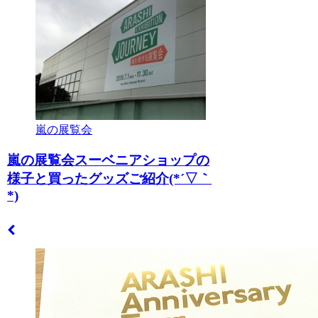
嵐の展覧会
嵐の展覧会スーベニアショップの
様子と買ったグッズご紹介(*´▽｀
*)