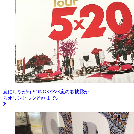
嵐にしやがれ SONGSやVS嵐の歌披露か
らオリンピック番組まで♪