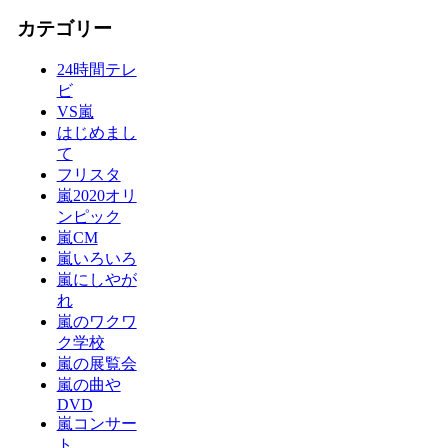
カテゴリー
24時間テレ
ビ
VS嵐
はじめまし
て
フリスタ
嵐2020オリ
ンピック
嵐CM
嵐いろいろ
嵐にしやが
れ
嵐のワクワ
ク学校
嵐の展覧会
嵐の曲や
DVD
嵐コンサー
ト