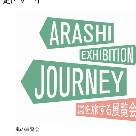
定(*´▽｀*)
嵐の展覧会