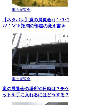
嵐の展覧会
【ネタバレ】嵐の展覧会♪(｀･З･´)
ﾉﾉ｀∀´ﾙ 翔潤の部屋の覚え書き
嵐の展覧会
嵐の展覧会の場所や日時は？チケ
ットを手に入れるにはどうする？