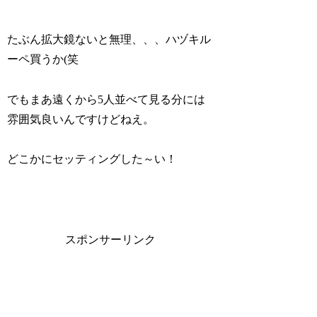
たぶん拡大鏡ないと無理、、、ハヅキル
ーペ買うか(笑
でもまあ遠くから5人並べて見る分には
雰囲気良いんですけどねえ。
どこかにセッティングした～い！
スポンサーリンク