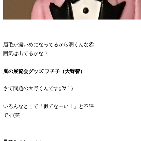
眉毛が濃いめになってるから潤くんな雰
囲気は出てるかな？
嵐の展覧会グッズ フチ子（大野智）
さて問題の大野くんです(;´∀｀)
いろんなとこで「似てな～い！」と不評
です(笑